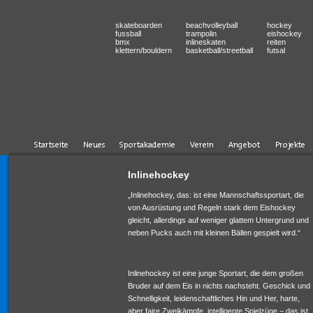
skateboarden
beachvolleyball
hockey
fussball
trampolin
eishockey
bmx
inlineskaten
reiten
klettern/bouldern
basketball/streetball
futsal
Inlinehockey
„Inlinehockey, das: ist eine Mannschaftssportart, die
von Ausrüstung und Regeln stark dem Eishockey
gleicht, allerdings auf weniger glattem Untergrund und
neben Pucks auch mit kleinen Bällen gespielt wird.“
Inlinehockey ist eine junge Sportart, die dem großen
Bruder auf dem Eis in nichts nachsteht. Geschick und
Schnelligkeit, leidenschaftliches Hin und Her, harte,
aber faire Zweikämpfe, intelligente Spielzüge − das ist